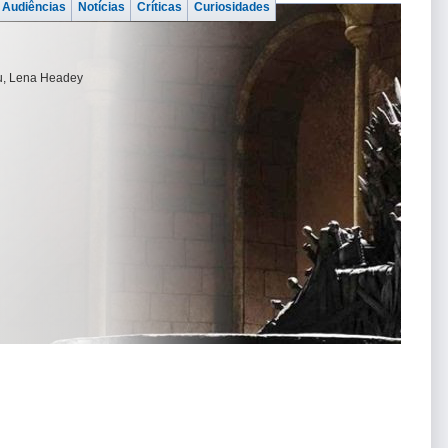
Audiências
Notícias
Críticas
Curiosidades
au, Lena Headey