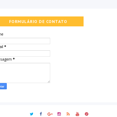
FORMULÁRIO DE CONTATO
me
ail
*
nsagem
*