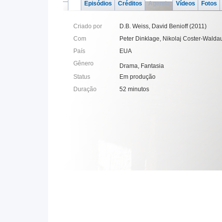
Episódios
Créditos
Agenda
Vídeos
Fotos
Criado por
D.B. Weiss
,
David Benioff
(2011)
Com
Peter Dinklage, Nikolaj Coster-Wald
País
EUA
Gênero
Drama, Fantasia
Status
Em produção
Duração
52 minutos