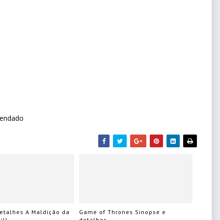
gendado
etalhes A Maldição da
Game of Thrones Sinopse e
ill
detalhes