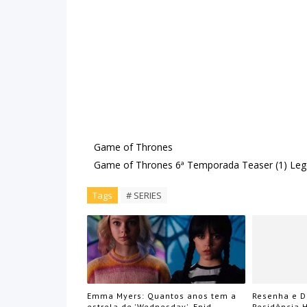
Game of Thrones
Game of Thrones 6ª Temporada Teaser (1) Le
Tags
# SERIES
Emma Myers: Quantos anos tem a
Resenha e D
estrela de 'Wednesday', Enid
Residência H