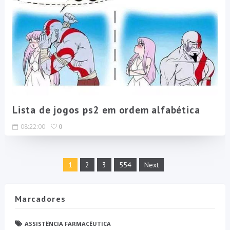
Lista de jogos ps2 em ordem alfabética
08:22:00
0
1
2
3
554
Next
Marcadores
ASSISTÊNCIA FARMACÊUTICA