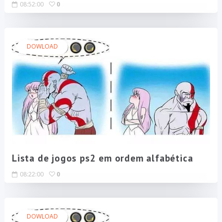
08:52:00
0
DOWLOAD
Lista de jogos ps2 em ordem alfabética
08:22:00
0
DOWLOAD