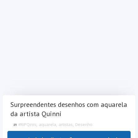
Surpreendentes desenhos com aquarela
da artista Quinni
in
#RIPQinni
,
aquarela
,
artistas
,
Desenho