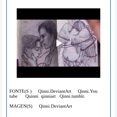
FONTE(S )
Qinni.DeviantArt
Qinni.You
tube
Quinni qinniart
Qinni.tumblr.
MAGEN(S)
Qinni.DeviantArt