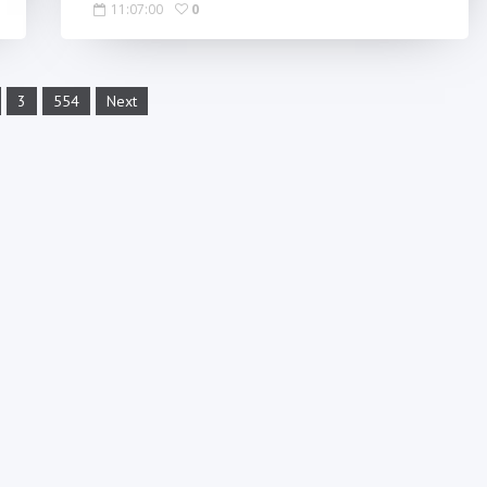
11:07:00
0
3
554
Next