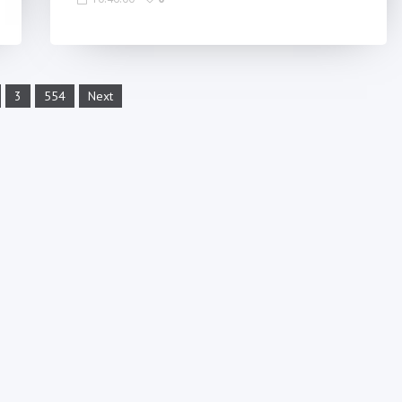
3
554
Next