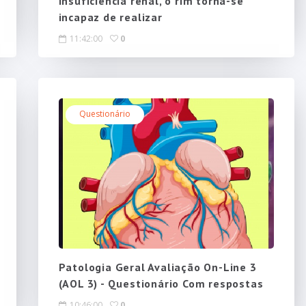
insuficiência renal, o rim torna-se
incapaz de realizar
11:42:00
0
Questionário
Patologia Geral Avaliação On-Line 3
(AOL 3) - Questionário Com respostas
10:46:00
0