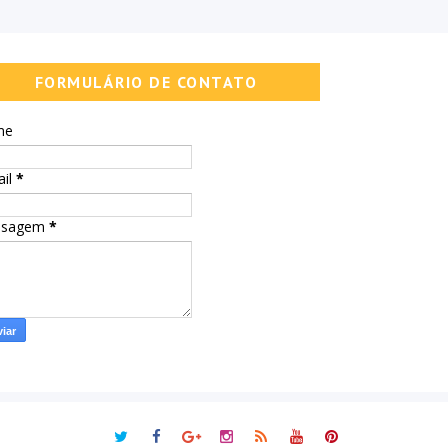
FORMULÁRIO DE CONTATO
me
ail
*
nsagem
*