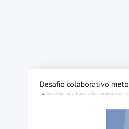
Desafio colaborativo meto
in
Curso Farmácia
,
Desafio Colaborativo
,
EaD
,
Fa