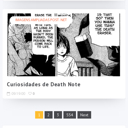
IMAGENS AMPLIADAS POST. NET
Curiosidades de Death Note
09:19:00
0
1
2
3
554
Next