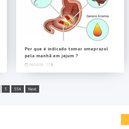
Por que é indicado tomar omeprazol
pela manhã em jejum ?
09:50:00
0
3
554
Next