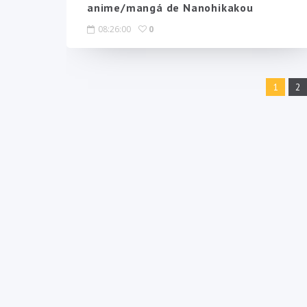
anime/mangá de Nanohikakou
08:26:00
0
1
2