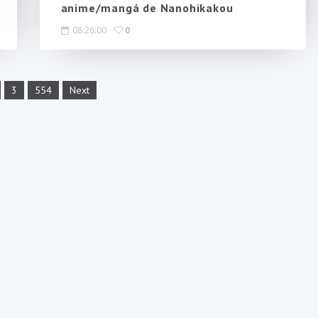
anime/mangá de Nanohikakou
08:26:00
0
3
554
Next