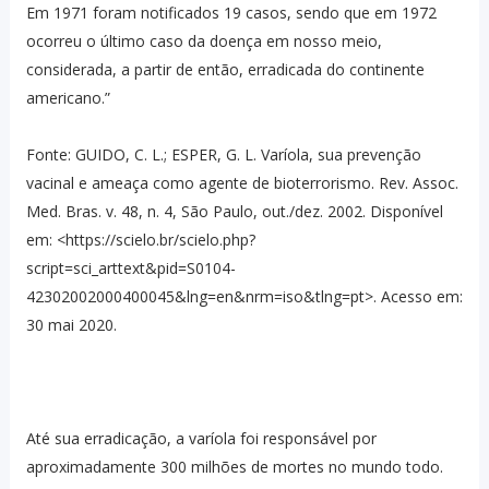
Em 1971 foram notificados 19 casos, sendo que em 1972
ocorreu o último caso da doença em nosso meio,
considerada, a partir de então, erradicada do continente
americano.”
Fonte: GUIDO, C. L.; ESPER, G. L. Varíola, sua prevenção
vacinal e ameaça como agente de bioterrorismo. Rev. Assoc.
Med. Bras. v. 48, n. 4, São Paulo, out./dez. 2002. Disponível
em: <https://scielo.br/scielo.php?
script=sci_arttext&pid=S0104-
42302002000400045&lng=en&nrm=iso&tlng=pt>. Acesso em:
30 mai 2020.
Até sua erradicação, a varíola foi responsável por
aproximadamente 300 milhões de mortes no mundo todo.