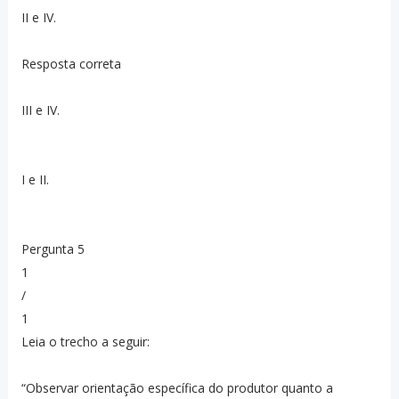
II e IV.
Resposta correta
III e IV.
I e II.
Pergunta 5
1
/
1
Leia o trecho a seguir:
“Observar orientação específica do produtor quanto a