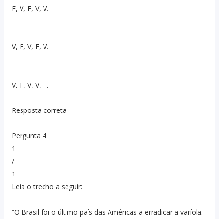
F, V, F, V, V.
V, F, V, F, V.
V, F, V, V, F.
Resposta correta
Pergunta 4
1
/
1
Leia o trecho a seguir:
“O Brasil foi o último país das Américas a erradicar a varíola.