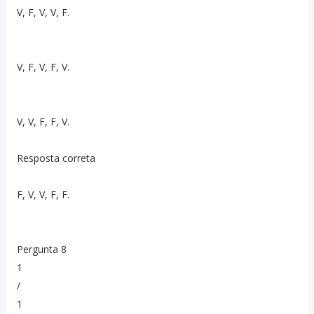
V, F, V, V, F.
V, F, V, F, V.
V, V, F, F, V.
Resposta correta
F, V, V, F, F.
Pergunta 8
1
/
1