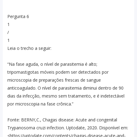
Pergunta 6
1
/
1
Leia o trecho a seguir:
“Na fase aguda, o nível de parasitemia é alto;
tripomastigotas móveis podem ser detectados por
microscopia de preparações frescas de sangue
anticoagulado. O nível de parasitemia diminui dentro de 90
dias da infecção, mesmo sem tratamento, e é indetectável
por microscopia na fase crônica.”
Fonte: BERNY,C., Chagas disease: Acute and congenital
Trypanosoma cruzi infection. Uptodate, 2020. Disponível em:
<https://uptodate.com/contents/chagas-disease-acute-and-