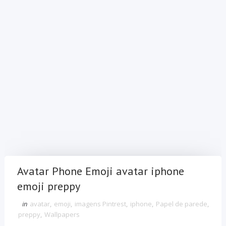
Avatar Phone Emoji avatar iphone
emoji preppy
in
avatar
,
emoji
,
imagens Pintrest
,
iphone
,
Papel de parede
,
preppy
,
Wallpapers