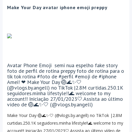
Make Your Day avatar iphone emoji preppy
Avatar Phone Emoji semi nua espelho fake story
foto de perfil de rotina preppy foto de rotina para o
tik tok rotina #foto de #perfil #emoji de #iphone
Amei! ❤ Make Your Day 🏐🌊✨🤍
(@vlogs.by.angell) no TikTok |2.8M curtidas.250.1K
seguidores.minha lifestyle!!🌊 welcome to my
account!! Iniciação 27/01/2023🤍.Assista ao último
vídeo de 🏐🌊✨🤍 (@vlogs.by.angell)
Make Your Day 🏐🌊✨🤍 (@vlogs.by.angell) no TikTok |2.8M
curtidas.250.1K seguidores.minha lifestyle!!🌊 welcome to my
account!! Iniciação 27/01/2023🤍.Assista ao último vídeo de