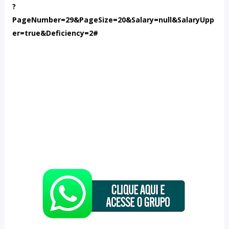
?
PageNumber=29&PageSize=20&Salary=null&SalaryUpp
er=true&Deficiency=2#