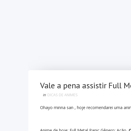
Vale a pena assistir Full
in
DICAS DE ANIMES
Ohayo minna san , hoje recomendarei uma anim
Anime de hoje: Full Metal Panic Gênero: Ação,