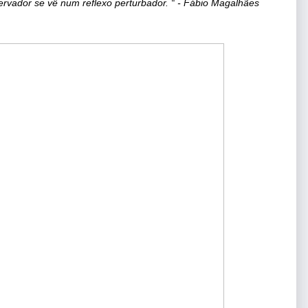
rvador se vê num reflexo perturbador. “ - 
Fábio Magalhães