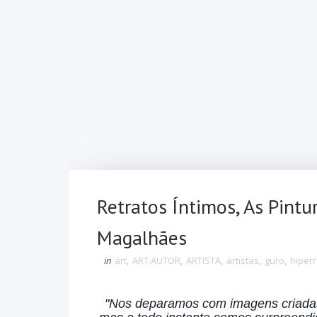
Retratos Íntimos, As Pintu
Magalhães
in
art
,
ART.AUTOR
,
ARTISTA
,
artistas
,
guro
,
hiper
"Nos deparamos com imagens criadas