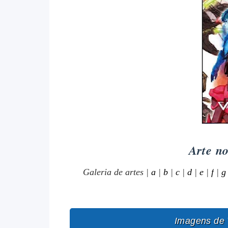
Arte n
Galeria de artes
|
a
|
b
|
c
|
d
|
e
|
f
|
g
Imagens de 