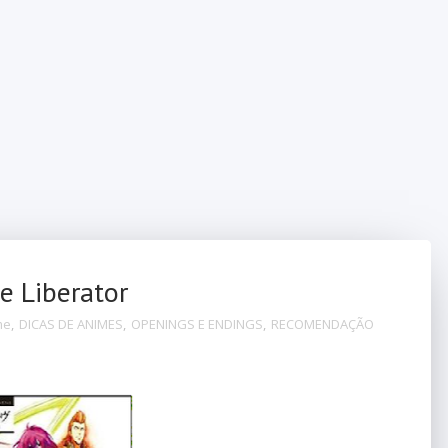
e Liberator
me
,
DICAS DE ANIMES
,
OPENINGS E ENDINGS
,
RECOMENDAÇÃO