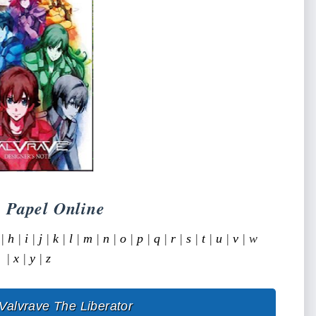
o Papel Online
|
h
|
i
|
j
|
k
|
l
|
m
|
n
|
o
|
p
|
q
|
r
|
s
|
t
|
u
|
v
| w
|
x
|
y
|
z
Valvrave The Liberator