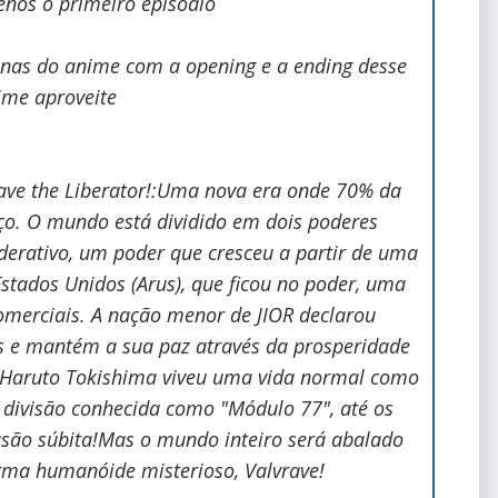
enos o primeiro episódio
enas do anime com a opening e a ending desse
ime aproveite
rave the Liberator!:Uma nova era onde 70% da
o. O mundo está dividido em dois poderes
ederativo, um poder que cresceu a partir de uma
 Estados Unidos (Arus), que ficou no poder, uma
omerciais. A nação menor de JIOR declarou
as e mantém a sua paz através da prosperidade
, Haruto Tokishima viveu uma vida normal como
divisão conhecida como "Módulo 77", até os
asão súbita!Mas o mundo inteiro será abalado
ma humanóide misterioso, Valvrave!