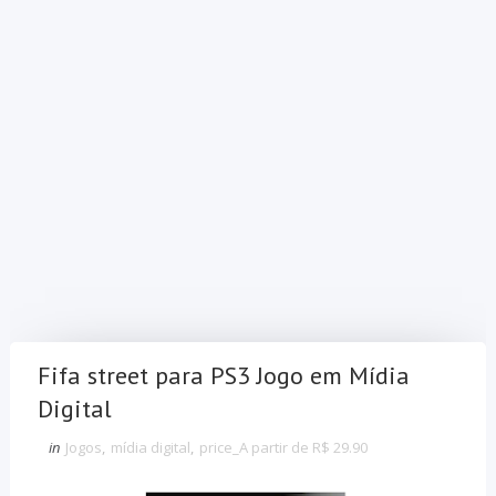
Fifa street para PS3 Jogo em Mídia
Digital
in
Jogos
,
mídia digital
,
price_A partir de R$ 29.90