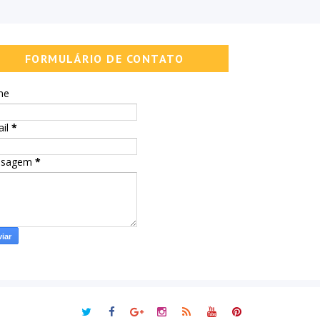
FORMULÁRIO DE CONTATO
me
ail
*
nsagem
*