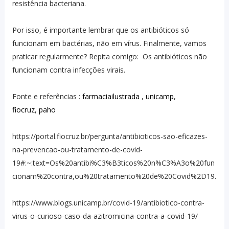
resistência bacteriana.
Por isso, é importante lembrar que os antibióticos só
funcionam em bactérias, não em vírus. ⁣Finalmente, vamos
praticar regularmente? Repita comigo: ⁣ Os antibióticos não
funcionam contra infecções virais.
Fonte e referências :
farmaciailustrada
,
unicamp
,
fiocruz
,
paho
https://portal.fiocruz.br/pergunta/antibioticos-sao-eficazes-
na-prevencao-ou-tratamento-de-covid-
19#:~:text=Os%20antibi%C3%B3ticos%20n%C3%A3o%20fun
cionam%20contra,ou%20tratamento%20de%20Covid%2D19.
https://www.blogs.unicamp.br/covid-19/antibiotico-contra-
virus-o-curioso-caso-da-azitromicina-contra-a-covid-19/