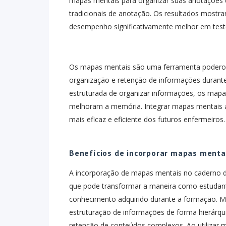
mapas mentais para organizar suas anotações d
tradicionais de anotação. Os resultados mostr
desempenho significativamente melhor em tes
Os mapas mentais são uma ferramenta poderos
organização e retenção de informações durante
estruturada de organizar informações, os mapa
melhoram a memória. Integrar mapas mentais a
mais eficaz e eficiente dos futuros enfermeiros.
Benefícios de incorporar mapas menta
A incorporação de mapas mentais no caderno d
que pode transformar a maneira como estuda
conhecimento adquirido durante a formação. M
estruturação de informações de forma hierárqui
retenção de conteúdos complexos. Ao utilizar