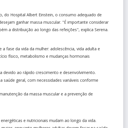
o, do Hospital Albert Einstein, o consumo adequado de
desejam ganhar massa muscular. "É importante considerar
m a distribuição ao longo das refeições", explica Serena.
a fase da vida da mulher: adolescência, vida adulta e
rcício físico, metabolismo e mudanças hormonais
a devido ao rápido crescimento e desenvolvimento.
 saúde geral, com necessidades variáveis conforme
a manutenção da massa muscular e a prevenção de
energéticas e nutricionais mudam ao longo da vida.
 maior, enquanto mulheres adultas devem focar na saúde