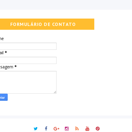
FORMULÁRIO DE CONTATO
me
ail
*
nsagem
*