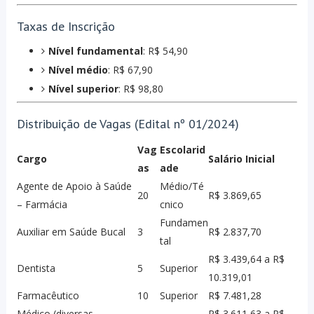
Taxas de Inscrição
Nível fundamental
: R$ 54,90
Nível médio
: R$ 67,90
Nível superior
: R$ 98,80
Distribuição de Vagas (Edital nº 01/2024)
Vag
Escolarid
Cargo
Salário Inicial
as
ade
Agente de Apoio à Saúde
Médio/Té
20
R$ 3.869,65
– Farmácia
cnico
Fundamen
Auxiliar em Saúde Bucal
3
R$ 2.837,70
tal
R$ 3.439,64 a R$
Dentista
5
Superior
10.319,01
Farmacêutico
10
Superior
R$ 7.481,28
Médico (diversas
R$ 3.611,63 a R$