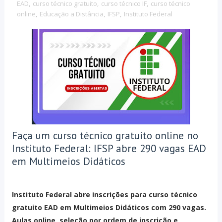
EAD
,
curso técnico gratuito
,
curso técnico IF
,
curso técnico
online
,
Educação a Distância
,
IFSP
,
Instituto Federal
Faça um curso técnico gratuito online no
Instituto Federal: IFSP abre 290 vagas EAD
em Multimeios Didáticos
Instituto Federal abre inscrições para curso técnico
gratuito EAD em Multimeios Didáticos com 290 vagas.
Aulas online, seleção por ordem de inscrição e