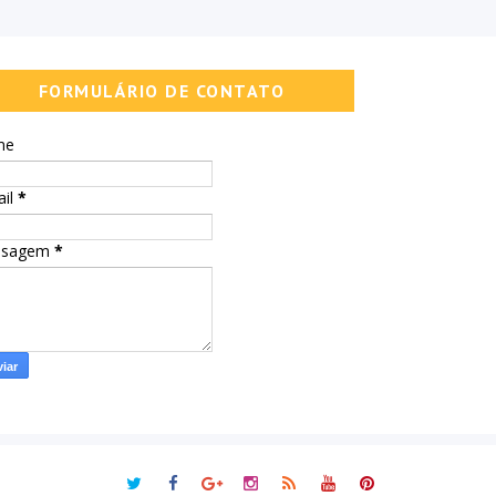
FORMULÁRIO DE CONTATO
me
ail
*
nsagem
*