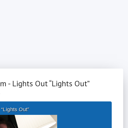
 - Lights Out “Lights Out”
L
ights Out”