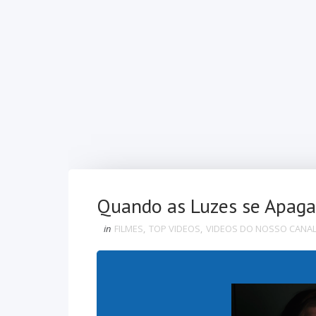
Quando as Luzes se Apagam
in
FILMES
,
TOP VIDEOS
,
VIDEOS DO NOSSO CANA
“L