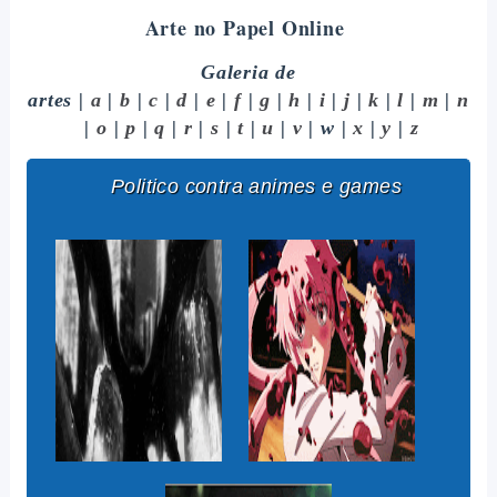
Arte no Papel Online
Galeria de
artes
|
a
|
b
|
c
|
d
|
e
|
f
|
g
|
h
|
i
|
j
|
k
|
l
|
m
|
n
|
o
|
p
|
q
|
r
|
s
|
t
|
u
|
v
| w |
x
|
y
|
z
Politico contra animes e games