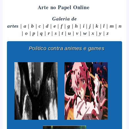
Arte no Papel Online
Galeria de
artes
|
a
|
b
|
c
|
d
|
e
|
f
|
g
|
h
|
i
|
j
|
k
|
l
|
m
|
n
|
o
|
p
|
q
|
r
|
s
|
t
|
u
|
v
| w |
x
|
y
|
z
Politico contra animes e games