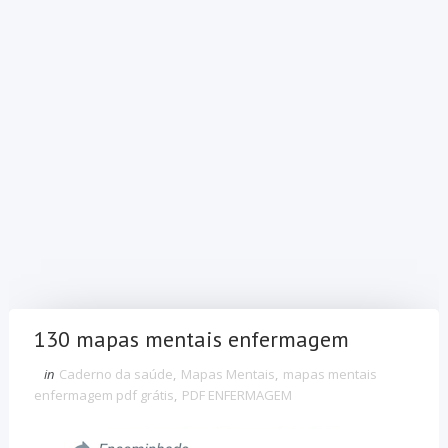
130 mapas mentais enfermagem
in
Caderno da saúde
,
Mapas Mentais
,
mapas mentais
enfermagem pdf grátis
,
PDF ENFERMAGEM