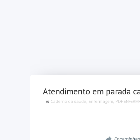
Atendimento em parada car
in
Caderno da saúde
,
Enfermagem
,
PDF ENFER