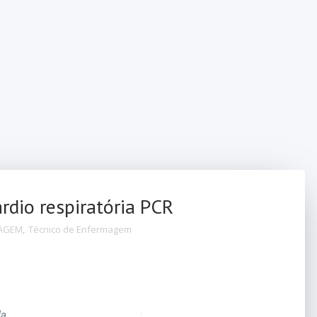
dio respiratória PCR
MAGEM
,
Técnico de Enfermagem