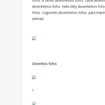
fofos e faceis desenhinhos fofos casal desenh
desenhinhos fofos hello kitty desenhinhos fof
fofos cogumelo desenhinhos fofos para imprim
animais
Desenhos fofos
1