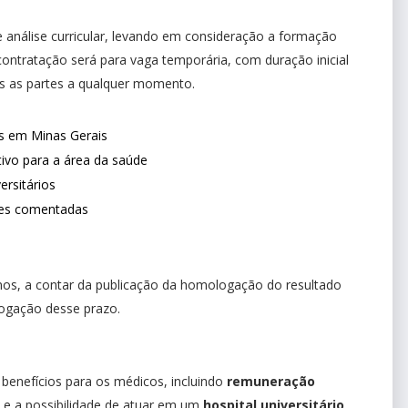
e análise curricular, levando em consideração a formação
A contratação será para vaga temporária, com duração inicial
s as partes a qualquer momento.
s em Minas Gerais
ivo para a área da saúde
ersitários
ões comentadas
anos, a contar da publicação da homologação do resultado
rogação desse prazo.
G
benefícios para os médicos, incluindo
remuneração
, e a possibilidade de atuar em um
hospital universitário