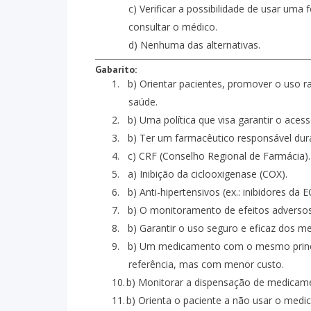
c) Verificar a possibilidade de usar uma f
consultar o médico.
d) Nenhuma das alternativas.
Gabarito:
1.
b) Orientar pacientes, promover o uso r
saúde.
2.
b) Uma política que visa garantir o ace
3.
b) Ter um farmacêutico responsável dur
4.
c) CRF (Conselho Regional de Farmácia).
5.
a) Inibição da ciclooxigenase (COX).
6.
b) Anti-hipertensivos (ex.: inibidores da E
7.
b) O monitoramento de efeitos adverso
8.
b) Garantir o uso seguro e eficaz dos m
9.
b) Um medicamento com o mesmo princí
referência, mas com menor custo.
10.
b) Monitorar a dispensação de medicamen
11.
b) Orienta o paciente a não usar o medi