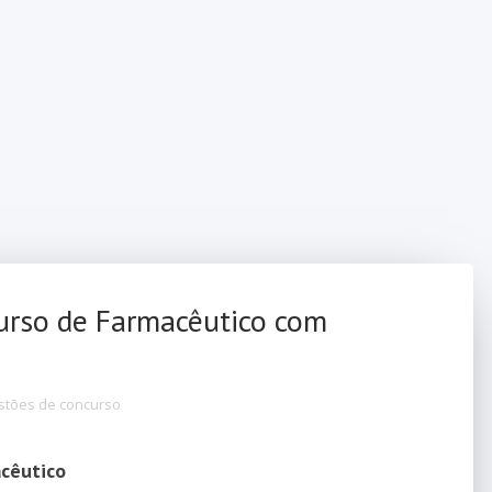
urso de Farmacêutico com
tões de concurso
acêutico