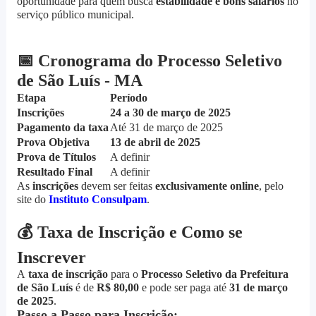
oportunidade para quem busca
estabilidade e bons salários
no
serviço público municipal.
📅
Cronograma do Processo Seletivo
de São Luís - MA
Etapa
Período
Inscrições
24 a 30 de março de 2025
Pagamento da taxa
Até 31 de março de 2025
Prova Objetiva
13 de abril de 2025
Prova de Títulos
A definir
Resultado Final
A definir
As
inscrições
devem ser feitas
exclusivamente online
, pelo
site do
Instituto Consulpam
.
💰
Taxa de Inscrição e Como se
Inscrever
A
taxa de inscrição
para o
Processo Seletivo da Prefeitura
de São Luís
é de
R$ 80,00
e pode ser paga até
31 de março
de 2025
.
Passo a Passo para Inscrição: