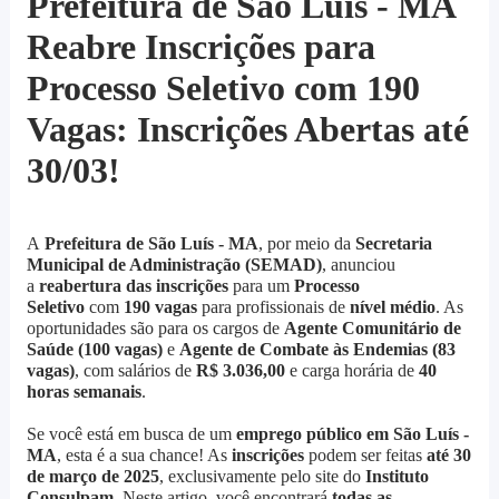
Prefeitura de São Luís - MA
Reabre Inscrições para
Processo Seletivo com 190
Vagas: Inscrições Abertas até
30/03!
A
Prefeitura de São Luís - MA
, por meio da
Secretaria
Municipal de Administração (SEMAD)
, anunciou
a
reabertura das inscrições
para um
Processo
Seletivo
com
190 vagas
para profissionais de
nível médio
. As
oportunidades são para os cargos de
Agente Comunitário de
Saúde (100 vagas)
e
Agente de Combate às Endemias (83
vagas)
, com salários de
R$ 3.036,00
e carga horária de
40
horas semanais
.
Se você está em busca de um
emprego público em São Luís -
MA
, esta é a sua chance! As
inscrições
podem ser feitas
até 30
de março de 2025
, exclusivamente pelo site do
Instituto
Consulpam
. Neste artigo, você encontrará
todas as