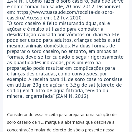
ZANIN, T. Como fazer o soro caseiro, para que serve
e como tomar. Tua saúde, 20 nov. 2012. Disponível
em: https://www.tuasaude.com/receita-de-soro-
caseiro/. Acesso em: 12 fev. 2020.
“O soro caseiro é feito misturando água, sal e
açúcar e é muito utilizado para combater a
desidratação causada por vômitos ou diarreia. Ele
pode ser usado para adultos, crianças bebês e, até
mesmo, animais domésticos. Há duas formas de
preparar o soro caseiro, no entanto, em ambas as
formas, deve-se ter cuidado e seguir rigorosamente
as quantidades indicadas, pois um erro na
preparação pode resultar em complicações para
crianças desidratadas, como convulsões, por
exemplo. A receita para 1L de soro caseiro consiste
em utilizar 20g de açúcar e 3,5g de sal (cloreto de
sódio) em 1 litro de água filtrada, fervida ou
mineral engarrafada” (ZANIN, 2012).
Considerando essa receita para preparar uma solução de
soro caseiro de 1L, marque a alternativa que descreve a
concentração molar de cloreto de sódio presente nessa