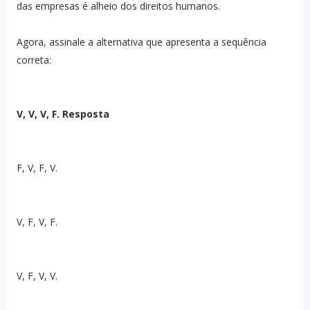
das empresas é alheio dos direitos humanos.
Agora, assinale a alternativa que apresenta a sequência
correta:
V, V, V, F. Resposta
F, V, F, V.
V, F, V, F.
V, F, V, V.