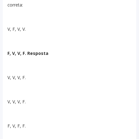
correta:
V, F, V, V.
F, V, V, F. Resposta
V, V, V, F.
V, V, V, F.
F, V, F, F.