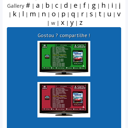
#
a
b
c
d
e
f
g
h
i
j
Gallery
|
|
|
|
|
|
|
|
|
|
k
l
m
n
o
p
q
r
s
t
u
v
|
|
|
|
|
|
|
|
|
|
|
|
x
y
z
| w |
|
|
Gostou ? compartilhe !