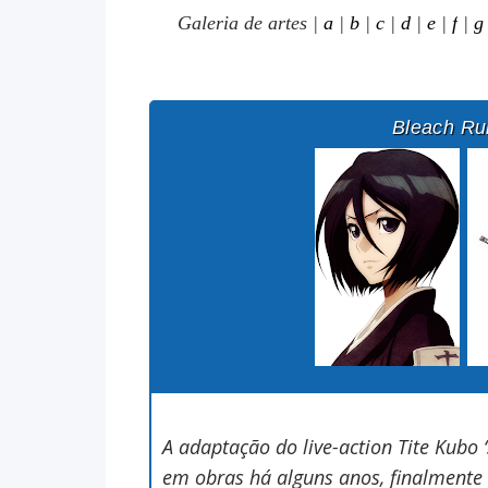
Galeria de artes
|
a
|
b
|
c
|
d
|
e
|
f
|
g
Bleach Ruki
A adaptação do live-action Tite Kubo 
em obras há alguns anos, finalment