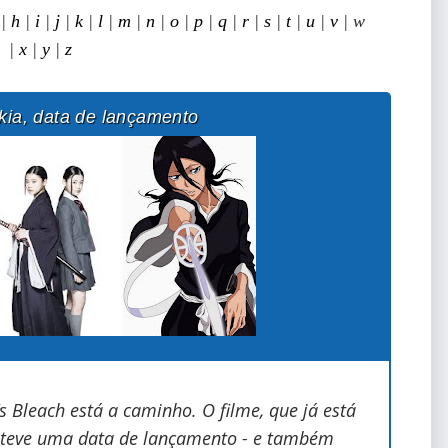
|
h
|
i
|
j
|
k
|
l
|
m
|
n
|
o
|
p
|
q
|
r
|
s
|
t
|
u
|
v
| w
|
x
|
y
|
z
a, data de lançamento
‘s Bleach está a caminho. O filme, que já está
e teve uma data de lançamento - e também