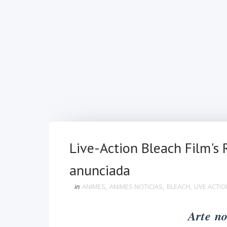
Live-Action Bleach Film's
anunciada
in
ANIMES
,
ANIMES NOTICIAS
,
BLEACH
,
LIVE ACTI
Arte n