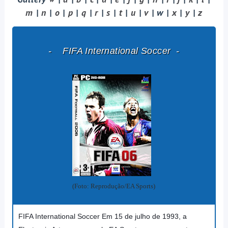
m
|
n
|
o
|
p
|
q
|
r
|
s
|
t
|
u
|
v
| w |
x
|
y
|
z
- FIFA International Soccer
-
(Foto: Reprodução/EA Sports)
FIFA International Soccer Em 15 de julho de 1993, a