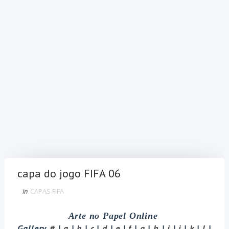
capa do jogo FIFA 06
in
CAPAS FIFA
Arte no Papel Online
Gallery
#
|
a
|
b
|
c
|
d
|
e
|
f
|
g
|
h
|
i
|
j
|
k
|
l
|