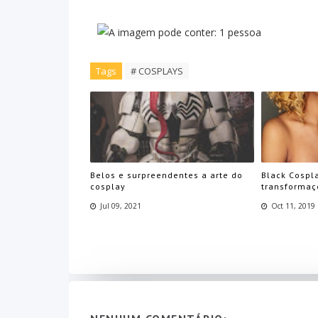
Tags
# COSPLAYS
Belos e surpreendentes a arte do
Black Cospl
cosplay
transformaç
Jul 09, 2021
Oct 11, 2019