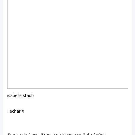
isabelle staub
Fechar X
Branca de Neve, Branca de Neve e os Sete Anões