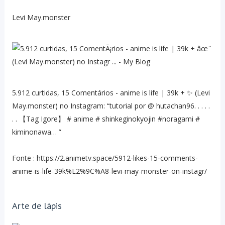
Levi May.monster
5.912 curtidas, 15 Comentários - anime is life | 39k + ✨ (Levi
May.monster) no Instagram: “tutorial por @ hutachan96. . . . .
. . 【Tag Igore】 # anime # shinkeginokyojin #noragami #
kiminonawa… ”
Fonte : https://2.animetv.space/5912-likes-15-comments-
anime-is-life-39k%E2%9C%A8-levi-may-monster-on-instagr/
Arte de lápis