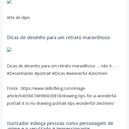
Arte de lápis
Dicas de desenho para um retrato maravilhoso
Dicas de desenho para um retrato maravilhoso .... não é ... -
#Desenhando #portrait #Dicas #weenerful #zeichnen
Fonte : https://www.skillofking.com/image-
article/640566746980630818/drawing-tips-for-a-wonderful-
portrait-it-is-no-drawing-portrait-tips-wonderful-zeichnen/
Ilustrador esboça pessoas como personagem de
anime e o resultado é impressionante