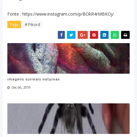
Fonte : https://www.instagram.com/p/BOkR4rMBKOj/
Tags
# Pikord
imagens surreais noturnas
Dec 06, 2019