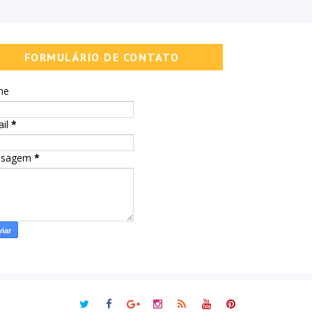
FORMULÁRIO DE CONTATO
me
ail
*
nsagem
*