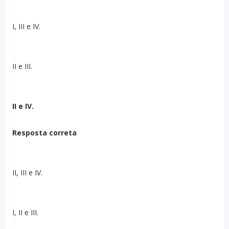
I, III e IV.
II e III.
II e IV.
Resposta correta
II, III e IV.
I, II e III.