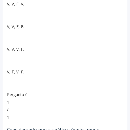
V, V, F, V.
V, V, F, F.
V, V, V, F.
V, F, V, F.
Pergunta 6
1
/
1
Considerando que a análise térmica mede,