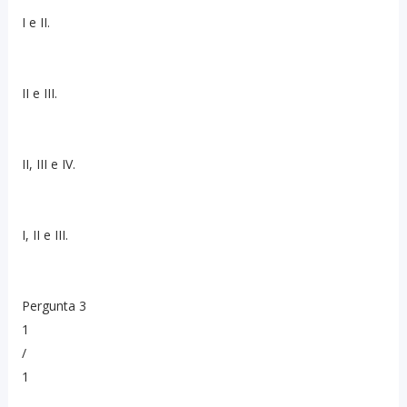
I e II.
II e III.
II, III e IV.
I, II e III.
Pergunta 3
1
/
1