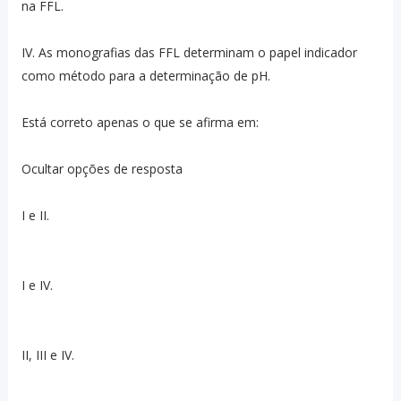
na FFL.
IV. As monografias das FFL determinam o papel indicador
como método para a determinação de pH.
Está correto apenas o que se afirma em:
Ocultar opções de resposta
I e II.
I e IV.
II, III e IV.