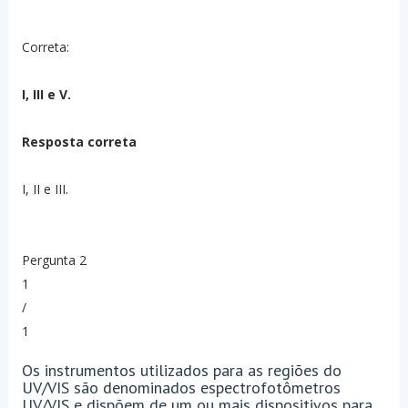
Correta:
I, III e V.
Resposta correta
I, II e III.
Pergunta 2
1
/
1
Os instrumentos utilizados para as regiões do
UV/VIS são denominados espectrofotômetros
UV/VIS e dispõem de um ou mais dispositivos para