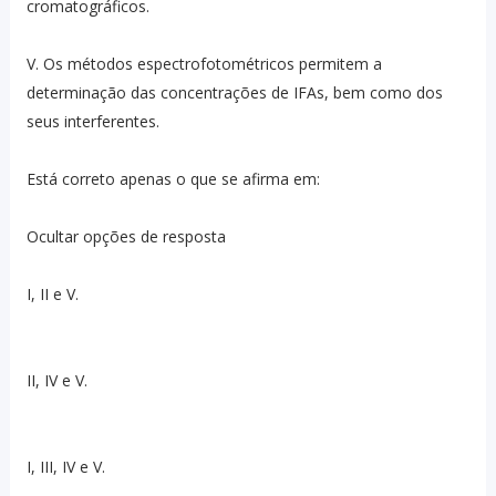
cromatográficos.
V. Os métodos espectrofotométricos permitem a
determinação das concentrações de IFAs, bem como dos
seus interferentes.
Está correto apenas o que se afirma em:
Ocultar opções de resposta
I, II e V.
II, IV e V.
I, III, IV e V.