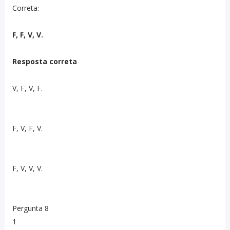
Correta:
F, F, V, V.
Resposta correta
V, F, V, F.
F, V, F, V.
F, V, V, V.
Pergunta 8
1