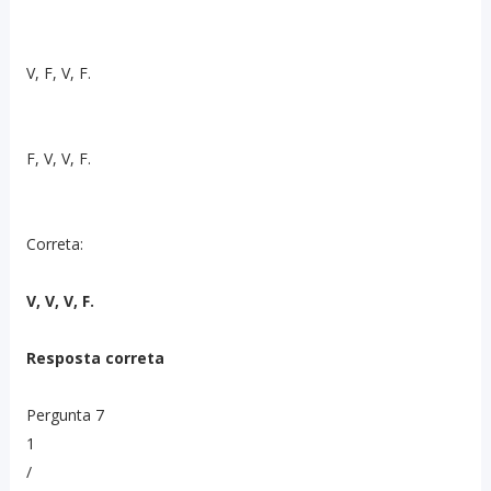
V, F, V, F.
F, V, V, F.
Correta:
V, V, V, F.
Resposta correta
Pergunta 7
1
/