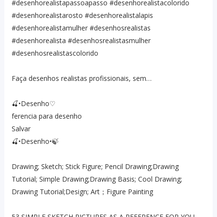
#desenhorealistapassoapasso #desenhorealistacolorido
#desenhorealistarosto #desenhorealistalapis
#desenhorealistamulher #desenhosrealistas
#desenhorealista #desenhosrealistasmulher
#desenhosrealistascolorido
Faça desenhos realistas profissionais, sem…
🍒•Desenho♡
ferencia para desenho
Salvar
🍒•Desenho•🍃
Drawing; Sketch; Stick Figure; Pencil Drawing;Drawing
Tutorial; Simple Drawing;Drawing Basis; Cool Drawing;
Drawing Tutorial;Design; Art；Figure Painting
53 SIMPLE SKETCH PICTURES AS A REFERENCE FOR YOU…