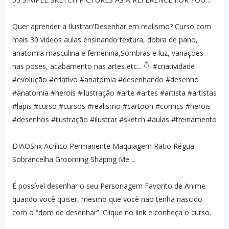
Quer aprender a Ilustrar/Desenhar em realismo? Curso com
mais 30 videos aulas ensinando textura, dobra de pano,
anatomia masculina e femenina,Sombras e luz, variações
nas poses, acabamento nas artes etc... 👇. #criatividade
#evolução #criativo #anatomia #desenhando #desenho
#anatomia #herois #ilustração #arte #artes #artista #artistas
#lapis #curso #cursos #realismo #cartoon #comics #herois
#desenhos #ilustração #ilustrar #sketch #aulas #treinamento
DIAOSnx Acrílico Permanente Maquiagem Ratio Régua
Sobrancelha Grooming Shaping Me ...
É possível desenhar o seu Personagem Favorito de Anime
quando você quiser, mesmo que você não tenha nascido
com o “dom de desenhar”. Clique no link e conheça o curso.