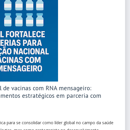
al de vacinas com RNA mensageiro:
imentos estratégicos em parceria com
rica para se consolidar como líder global no campo da saúde