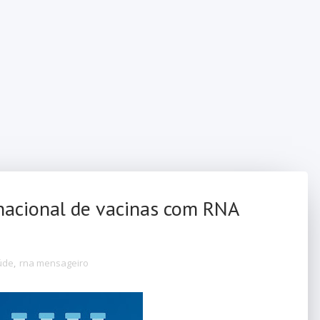
 nacional de vacinas com RNA
aúde
,
rna mensageiro