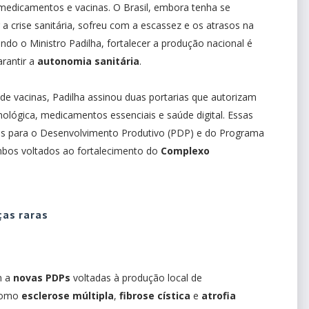
medicamentos e vacinas. O Brasil, embora tenha se
 a crise sanitária, sofreu com a escassez e os atrasos na
ndo o Ministro Padilha, fortalecer a produção nacional é
rantir a
autonomia sanitária
.
e vacinas, Padilha assinou duas portarias que autorizam
lógica, medicamentos essenciais e saúde digital. Essas
ias para o Desenvolvimento Produtivo (PDP) e do Programa
mbos voltados ao fortalecimento do
Complexo
as raras
m a
novas PDPs
voltadas à produção local de
 como
esclerose múltipla
,
fibrose cística
e
atrofia