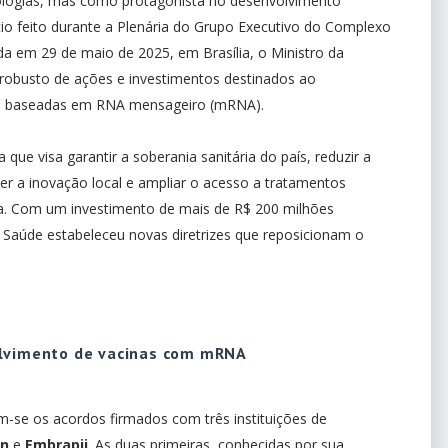
ologias, mas como protagonista no desenvolvimento
ncio feito durante a Plenária do Grupo Executivo do Complexo
da em 29 de maio de 2025, em Brasília, o Ministro da
 robusto de ações e investimentos destinados ao
nas baseadas em RNA mensageiro (mRNA).
 que visa garantir a soberania sanitária do país, reduzir a
r a inovação local e ampliar o acesso a tratamentos
ra. Com um investimento de mais de R$ 200 milhões
da Saúde estabeleceu novas diretrizes que reposicionam o
olvimento de vacinas com mRNA
m-se os acordos firmados com três instituições de
an
e
Embrapii
. As duas primeiras, conhecidas por sua