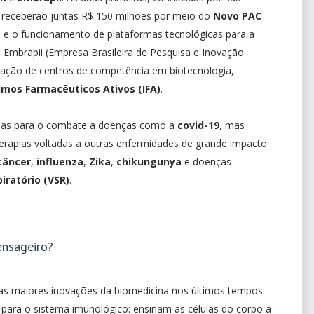
ra, receberão juntas R$ 150 milhões por meio do
Novo PAC
ção e o funcionamento de plataformas tecnológicas para a
Embrapii (Empresa Brasileira de Pesquisa e Inovação
riação de centros de competência em biotecnologia,
umos Farmacêuticos Ativos (IFA)
.
nas para o combate a doenças como a
covid-19
, mas
erapias voltadas a outras enfermidades de grande impacto
câncer
,
influenza
,
Zika
,
chikungunya
e doenças
piratório (VSR)
.
nsageiro?
s maiores inovações da biomedicina nos últimos tempos.
ara o sistema imunológico: ensinam as células do corpo a