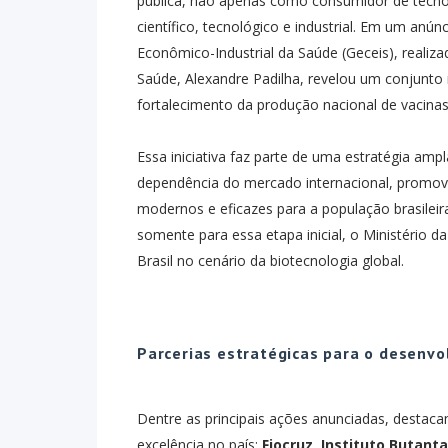
pública, não apenas como consumidor de tecn
científico, tecnológico e industrial. Em um anú
Econômico-Industrial da Saúde (Geceis), realiza
Saúde, Alexandre Padilha, revelou um conjunto
fortalecimento da produção nacional de vaci
Essa iniciativa faz parte de uma estratégia ampla
dependência do mercado internacional, promove
modernos e eficazes para a população brasilei
somente para essa etapa inicial, o Ministério 
Brasil no cenário da biotecnologia global.
Parcerias estratégicas para o desenv
Dentre as principais ações anunciadas, destaca
excelência no país:
Fiocruz
,
Instituto Butant