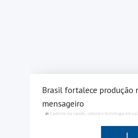
Brasil fortalece produção
mensageiro
in
Caderno da saúde
,
ciência e tecnologia em s