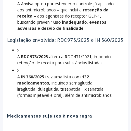
A Anvisa optou por estender o controle já aplicado
aos antimicrobianos – que inclui a
retenção da
receita
– aos agonistas do receptor GLP-1,
buscando prevenir
uso inadequado
,
eventos
adversos
e
desvio de finalidade
.
Legislação envolvida: RDC 973/2025 e IN 360/2025
A
RDC 973/2025
altera a RDC 471/2021, impondo
retenção de receita para substâncias listadas.
A
IN 360/2025
traz uma lista com
132
medicamentos
, incluindo semaglutida,
liraglutida, dulaglutida, tirzepatida, lixisenatida
(formas injetável e oral), além de antimicrobianos.
Medicamentos sujeitos à nova regra