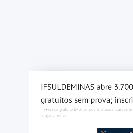
IFSULDEMINAS abre 3.700 
gratuitos sem prova; insc
in
curso gratuito EAD
,
cursos Gratuitos
,
cursos té
vagas abertas