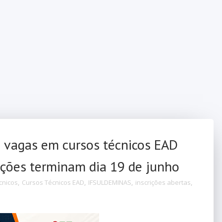
vagas em cursos técnicos EAD
rições terminam dia 19 de junho
cnicos
,
Cursos Técnicos EAD
,
IFSULDEMINAS
,
inscrições abertas
,