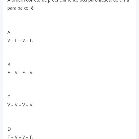
para baixo, é:
A
V – F – V – F.
B
F – V – F – V.
C
V – V – V – V.
D
F – V – V – F.