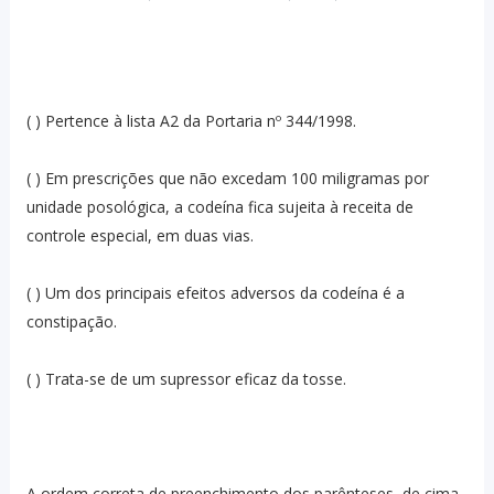
( ) Pertence à lista A2 da Portaria nº 344/1998.
( ) Em prescrições que não excedam 100 miligramas por
unidade posológica, a codeína fica sujeita à receita de
controle especial, em duas vias.
( ) Um dos principais efeitos adversos da codeína é a
constipação.
( ) Trata-se de um supressor eficaz da tosse.
A ordem correta de preenchimento dos parênteses, de cima