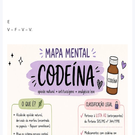
E
V – F – V – V.