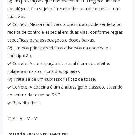
(V) Em prescrições que não excedam 100 mg por unidade
posológica, fica sujeita à receita de controle especial, em
duas vias.
✔️ Correto. Nessa condição, a prescrição pode ser feita por
receita de controle especial em duas vias, conforme regras
específicas para associações e doses baixas.
(V) Um dos principais efeitos adversos da codeína é a
constipação.
✔️ Correto. A constipação intestinal é um dos efeitos
colaterais mais comuns dos opioides.
(V) Trata-se de um supressor eficaz da tosse.
✔️ Correto. A codeína é um antitussígeno clássico, atuando
no centro da tosse no SNC.
✔️ Gabarito final:
C) V – V – V – V
Portaria SVS/MS nº 344/1998
: