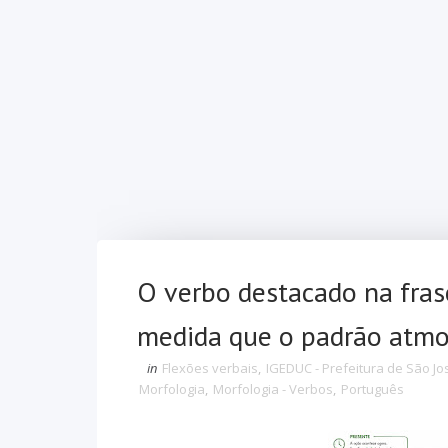
O verbo destacado na fras
medida que o padrão atmos
in
Flexões verbais
,
IGEDUC - Prefeitura de São Jo
Morfologia
,
Morfologia - Verbos
,
Português