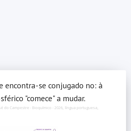
e encontra-se conjugado no: à
férico "comece" a mudar.
sé do Campestre - Bioquímico - 2026
,
língua portuguesa
,