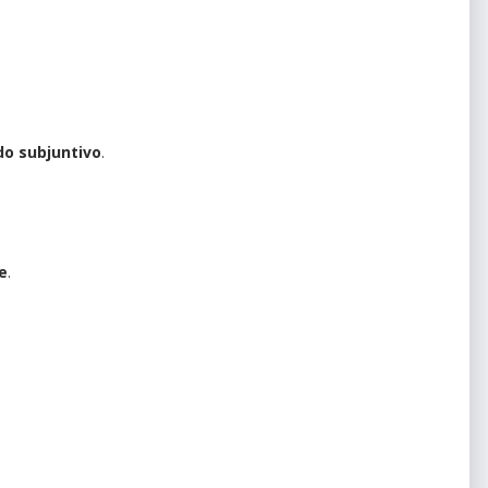
do subjuntivo
.
e
.