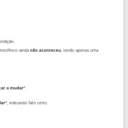
ondição.
mosférico ainda
não aconteceu
, sendo apenas uma
çar a mudar"
.
dar"
, indicando fato certo.