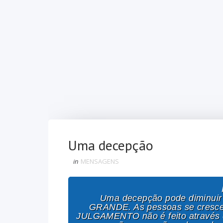
Uma decepção
in
MENSAGENS
P
Uma decepção pode diminuir 
GRANDE. As pessoas se cresce
JULGAMENTO não é feito através de