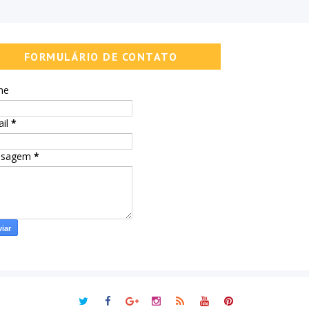
FORMULÁRIO DE CONTATO
me
ail
*
nsagem
*