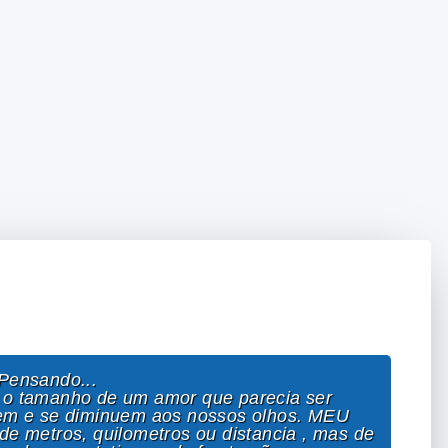
ensando...
o tamanho de um amor que parecia ser
m e se diminuem aos nossos olhos. MEU
 metros, quilometros ou distancia , mas de